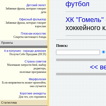
футбол
Детский лепет
Забавные фразы, которые говорят
дети
ХК "Гомель"
Офисный фольклор
Забавные фразы, которые говорят
хоккейного 
взрослые
Плов как искусство
Секреты настоящего блюда
Проекты
Поиск:
А в попугаях - гораздо длиннее
Получи Себе Праздник (ПСП)
Страна советов
<< в
Маленькие хитрости html, выбор
редактора,
полезные программки
Мерфология
Если неприятность может произойти,
она случается
Короткие анекдоты
Для тех, кто торопится
Статистика