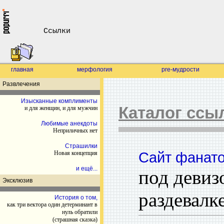
Ссылки
главная
мерфология
pre-мудрости
Развлечения
Изысканные комплименты
Каталог ссы
и для женщин, и для мужчин
Любимые анекдоты
Неприличных нет
Страшилки
Сайт фанато
Новая концепция
и ещё...
под девиз
Эксклюзив
раздевалк
История о том,
как три вектора один детерминант в
нуль обратили
(страшная сказка)