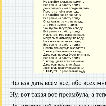
Не давайте жилья, не кормите,
Всё равно на работу приду.
День получки - нет траурней даты,
Просто нет её в этом году,
Не давайте паёк и зарплату,
Всё равно на работу приду.
Отдыхать ни за что не поеду,
Это море имел я (в виду),
Чай пустой и сухарик к обеду,
Всё равно на работу приду.
И лечиться мне вовсе не надо,
Могут вылечить вдруг на беду,
Не нужны никакие награды,
Всё равно на работу приду.
Ничего, что одежда в заплатах,
Я не вру Вам, имейте в виду,
Даже если проезд будет платным,
Всё равно на работу приду.
Я приду , даже если затменье,
Даже если начальник Иуда,
Даже если в мозгу помутненье,
Я ПРИДУ! Но работать не буду.
Hельзя дать всем всё, ибо всех мно
Ну, вот такая вот преамбула, а теп
Hа интересной работе и сны инте