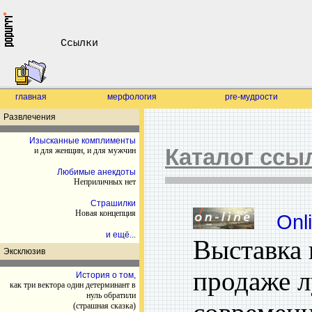
Ссылки
главная
мерфология
pre-мудрости
Развлечения
Изысканные комплименты
Каталог ссы
и для женщин, и для мужчин
Любимые анекдоты
Неприличных нет
Страшилки
Новая концепция
Onlin
и ещё...
Выставка 
Эксклюзив
продаже 
История о том,
как три вектора один детерминант в
нуль обратили
(страшная сказка)