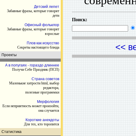
современн
Детский лепет
Забавные фразы, которые говорят
дети
Поиск:
Офисный фольклор
Забавные фразы, которые говорят
взрослые
Плов как искусство
<< в
Секреты настоящего блюда
Проекты
А в попугаях - гораздо длиннее
Получи Себе Праздник (ПСП)
Страна советов
Маленькие хитрости html, выбор
редактора,
полезные программки
Мерфология
Если неприятность может произойти,
она случается
Короткие анекдоты
Для тех, кто торопится
Статистика