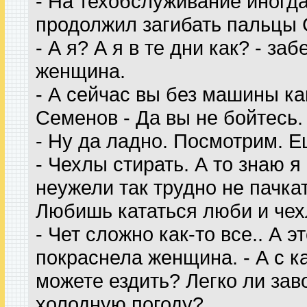
- На техобслуживание иногда 
продолжил загибать пальцы 
- А я? А я в те дни как? - за
женщина.
- А сейчас вы без машины ка
Семенов - Да вы не бойтесь. 
- Ну да ладно. Посмотрим. Е
- Чехлы стирать. А то знаю я
неужели так трудно не пачкать
Любишь кататься люби и чех
- Чет сложно как-то все.. А это
покраснела женщина. - А с к
можете ездить? Легко ли зав
холодную погоду?