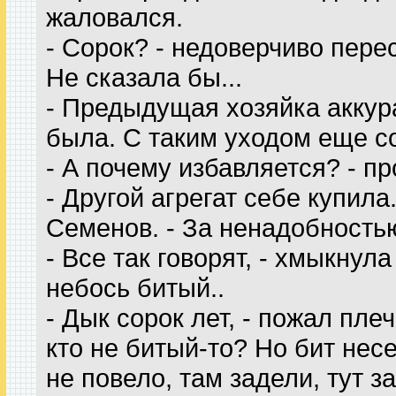
жаловался.
- Сорок? - недоверчиво пере
Не сказала бы...
- Предыдущая хозяйка аккур
была. С таким уходом еще со
- А почему избавляется? - 
- Другой агрегат себе купила
Семенов. - За ненадобностью
- Все так говорят, - хмыкнул
небось битый..
- Дык сорок лет, - пожал плеч
кто не битый-то? Но бит нес
не повело, там задели, тут з